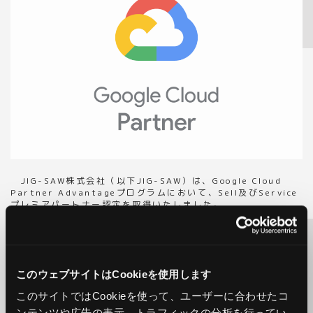
JIG-SAW株式会社（以下JIG-SAW）は、Google Cloud
Partner Advantageプログラムにおいて、Sell及びService
プレミアパートナー認定を取得いたしました。
JIG-SAWは、2017年よりGoogle Cloudを利用するユーザ
向け導入サポートを開始し、Google Cloudの各種申請代行無
料、クラウド障害保険（サイバーリスク保険）無料付帯、日本
円建て請求書の発行など、利用者のためのトータル支援サービ
このウェブサイトはCookieを使用します
スを通じて多くの企業様を支援してまいりました。この度、よ
り高いレベルの能力と実績が認められ、プレミアパートナー認
このサイトではCookieを使って、ユーザーに合わせたコ
定を取得いたしました。
ンテンツや広告の表示、トラフィックの分析を行ってい