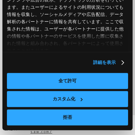
ます。またユーザーによるサイトの利用状況についても
JIG-SAWは、今後も様々な企業様との連携を通じ、Google
Cloud関連ビジネスを広く展開してまいります。
情報を収集し、ソーシャルメディアや広告配信、データ
解析の各パートナーに情報を共有しています。ここで収
*Google Cloud は、Google LLCの商標です。
集された情報は、ユーザーが各パートナーに提供した他
の情報や各パートナーのサービスを使用した際に収集さ
JIG-SAW株式会社について
れた情報と組み合わされ、各パートナーによって使用さ
れることがあります。
IoTデータコントロールサービス
独自アルゴリズムによる全自動IoT・クラウドデータ制御・
センサーコネクトサービス
詳細を表示
最先端チップ、モジュール開発及び各種通信制御、次世代リ
アルタイムOSの研究開発
※最適自動制御・運用技術「オペレーションテクノロジー
全て許可
(OT)」をベースにした全産業の自動化、分散化、シェアリン
グ化のためのA&Aサービスを展開。
※OS技術を軸としたソフトウェア技術と組込み、超高速通
信、信号制御を軸にしたハードウェア技術を保有並びに基盤
カスタム化
技術の再生医療及び画像制御分野等への応用。
会社概要
拒否
JIG-SAW株式会社
https://www.jig-
会社名
：
saw.com/