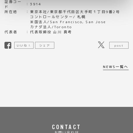
証券コー
：
3914
ド
所在地
：
東京本社/東京都千代田区大手町１丁目9番2号
コントロールセンター/ 札幌
米国法人/San Francisco, San Jose
カナダ法人/Toronto
代表者
：
代表取締役 山川 真考
いいね！
シェア
post
NEWS一覧へ
CONTACT
お問い合わせ