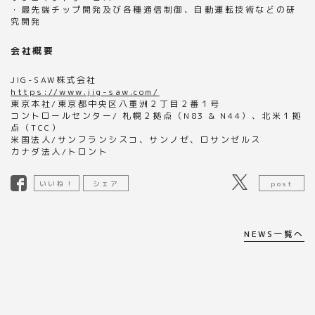
・最先端チップ開発及び各種通信制御、自動運転技術などの研
究開発
会社概要
JIG-SAW株式会社
https://www.jig-saw.com/
東京本社/東京都中央区八重洲２丁目２番１号
コントロールセンター/ 札幌２拠点（N83 & N44）、北米１拠
点（TCC）
米国法人/サンフランシスコ、サンノゼ、ロサンゼルス
カナダ法人/トロント
いいね！
シェア
post
NEWS一覧へ