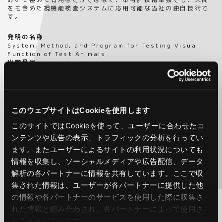
をも含めた視機能検査システムに応用可能な当社の独自技術で
す。
発明の名称
System, Method, and Program for Testing Visual
Function of Test Animals
出願番号
17/804,223
出願日
2022年5月26日
具体的には、所定方向に移動する視覚情報に対向するように被
このウェブサイトはCookieを使用します
検動物が配置されている場合に、所定期間取得された同被検動
物の視線方向を示す情報に基づいて時間経過に従って変化する
このサイトではCookieを使って、ユーザーに合わせたコ
視線方向の移動速度を決定し、時間経過に従って変化する前記
ンテンツや広告の表示、トラフィックの分析を行ってい
決定された視線方向の移動速度によって視線方向移動速度の周
波数特性を決定し、前記決定された周波数特性に基づいて同被
ます。またユーザーによるサイトの利用状況についても
検動物の視機能を検査することを特徴とするテクノロジーで
情報を収集し、ソーシャルメディアや広告配信、データ
す。
解析の各パートナーに情報を共有しています。ここで収
集された情報は、ユーザーが各パートナーに提供した他
従来、動物の視力を判定する方法として、移動する縞模様画像
に動物が追従する際の首振りを目視で測定した後、カメラで撮
の情報や各パートナーのサービスを使用した際に収集さ
影した動物の首振り角度を回帰直線等で判定する方法が取られ
れた情報と組み合わされ、各パートナーによって使用さ
ておりましたが、常に目視確認が必要な結果、しばしば誤判定
が起こるという問題がありました。
れることがあります。