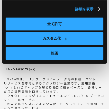
本テクノロジーは、AI算出によるベクトルデータをもとに、デ
ータサイエンスによる線形性を維持したデータ解析技術を基礎
詳細を表示
することにより、人の目による目視確認での誤判定の問題を解
決し、かつ、目視でも気づかない微細な首振りまでをもアルゴ
リズムにより解析することを実現する技術となっています。
全て許可
JIG-SAWは、保有するコア技術をベースに、その応用によって
多くの特許をグローバルで取得しており、今後も引き続き、テ
クノロジーによって世界を変革していくことを目指し、さまざ
カスタム化
まな角度から多様な分野で継続的に研究開発に取り組んでまい
ります。
「NEW VISIONプロジェクト」に関する詳しい情報につきまし
拒否
ては、以下の当社NEW-VISIONサイトをご参照下さい。
https://www.newvision-prj.com/
JIG-SAWについて
JIG-SAWは、IoT／クラウド／AIデータ等の制御・コントロー
ルサービスを専門とするテクノロジー企業です。運用技術
(OT) とITのギャップを埋める独自技術をベースに、各種サー
ビスの世界展開を目指しています。
・クラウド－エッジ（エンドトゥーエンド：E2E）IoTデータコ
ントロールサービス
・独自アルゴリズムによる全自動IoT・クラウドデータ制御・エ
ッジコネクトサービス