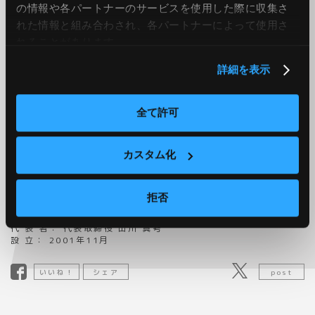
・独自アルゴリズムによる全自動IoT・クラウドデータ制御・セ
の情報や各パートナーのサービスを使用した際に収集さ
ンサーコネクトサービス
れた情報と組み合わされ、各パートナーによって使用さ
・最先端チップ、モジュール開発及び各種通信制御、次世代リ
れることがあります。
アルタイムOSの研究開発
※最適自動制御・運用技術「オペレーションテクノロジー
(OT)」をベースにした全産業の自動化、分散化、シェアリング
詳細を表示
化のためのA&Aサービスを展開。
※OS技術を軸としたソフトウェア技術と組み込み、超高速通
信、信号制御を軸にしたハードウェア技術を保有及び基盤技術
全て許可
の再生医療分野等への応用。
■会社概要
カスタム化
会 社 名： JIG-SAW株式会社
https://www.jig-
saw.com/
証券コード：3914
所 在 地： 東京本社/東京都千代田区大手町１丁目9番2号-18F
拒否
US/San Francisco, Santa Monica, San Jose,
CA/Toronto
代 表 者： 代表取締役 山川 真考
設 立： 2001年11月
いいね！
シェア
post