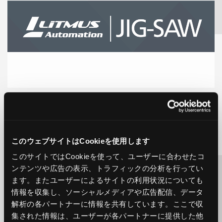
米国（シリコンバレー）IoT企業のLitmus Automationよ
り三菱商事からの出資が公表されましたが、これにより当社が
保有してきたLitmus社のConvertible Note（転換社債）が
優先株式及び普通株式に転換されましたのでJIG-SAWも同時に
株主となりました。
このウェブサイトはCookieを使用します
以下、Litmus社リリース
このサイトではCookieを使って、ユーザーに合わせたコ
Litmus Automation Secures $7 Million Series A
ンテンツや広告の表示、トラフィックの分析を行ってい
Financing From Mitsubishi Corporation
ます。またユーザーによるサイトの利用状況についても
https://litmus.io/litmus-secures-7-million-series-
a-financing-from-mitsubishi-corporation/
情報を収集し、ソーシャルメディアや広告配信、データ
解析の各パートナーに情報を共有しています。ここで収
【JIG-SAW株式会社について】
集された情報は、ユーザーが各パートナーに提供した他
・IoTデータコントロールサービス