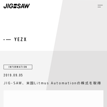
M
NEQS
INFORMATION
2019.09.05
JIG-SAW、米国Litmus Automationの株式を取得