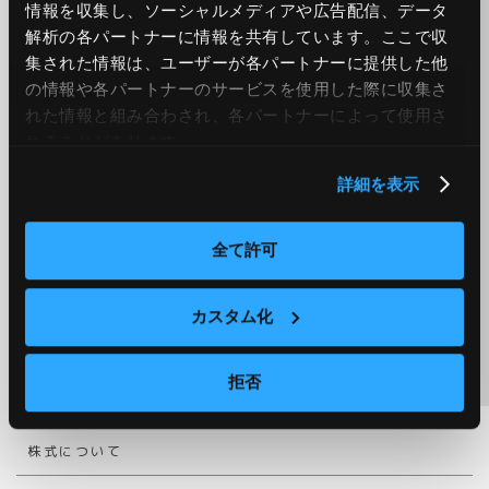
情報を収集し、ソーシャルメディアや広告配信、データ
当ウェブサイトは予告なしに運営の中断、中止や内容の変更
を行うことがあります。
解析の各パートナーに情報を共有しています。ここで収
また、通信環境やお客様のコンピュータの状況、その他の理
集された情報は、ユーザーが各パートナーに提供した他
由により当ウェブサイトを正常に利用できない場合がありま
の情報や各パートナーのサービスを使用した際に収集さ
す。これらによって生じた如何なるトラブル・損失・損害に
れた情報と組み合わされ、各パートナーによって使用さ
対しても責任を負うものではないことを予めご了承くださ
れることがあります。
い。
詳細を表示
全て許可
IRトップ
カスタム化
IRライブラリー
拒否
業績ハイライト
株式について