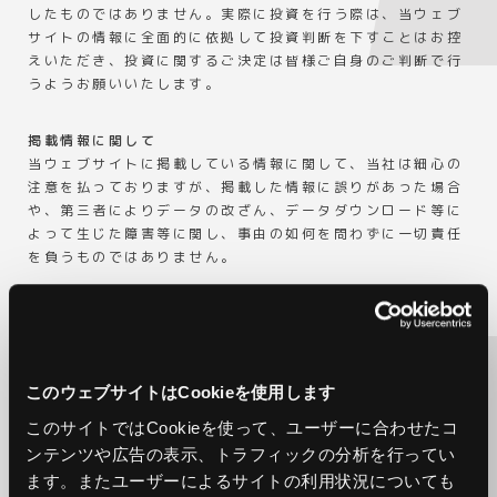
したものではありません。実際に投資を行う際は、当ウェブ
サイトの情報に全面的に依拠して投資判断を下すことはお控
えいただき、投資に関するご決定は皆様ご自身のご判断で行
うようお願いいたします。
掲載情報に関して
当ウェブサイトに掲載している情報に関して、当社は細心の
注意を払っておりますが、掲載した情報に誤りがあった場合
や、第三者によりデータの改ざん、データダウンロード等に
よって生じた障害等に関し、事由の如何を問わずに一切責任
を負うものではありません。
将来の見通しについて
当ウェブサイトに掲載している情報の一部には、将来の業績
に関する記述が含まれています。こうした記述は、将来の業
績を保証するものではなく、リスクや不確実性を内包するも
このウェブサイトはCookieを使用します
のです。将来の業績は環境の変化などにより、実際の結果と
このサイトではCookieを使って、ユーザーに合わせたコ
異なる可能性があることにご留意ください。
ンテンツや広告の表示、トラフィックの分析を行ってい
ます。またユーザーによるサイトの利用状況についても
当ウェブサイトの運用に関して